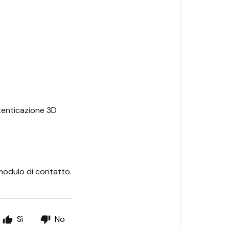
utenticazione 3D
 modulo di contatto.
Sì
No