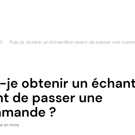
Puis-je obtenir un échantillon avant de passer une com
-je obtenir un échant
nt de passer une
mande ?
y a un mois