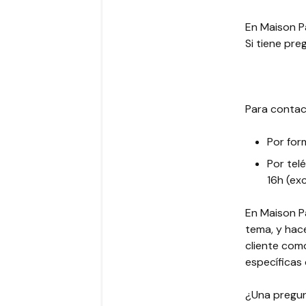
En Maison P
Si tiene pr
Para contac
Por for
Por tel
16h (ex
En Maison P
tema, y hac
cliente com
específicas 
¿Una pregun