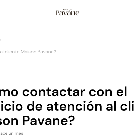
a
al cliente Maison Pavane?
mo contactar con el
icio de atención al cl
son Pavane?
hace un mes