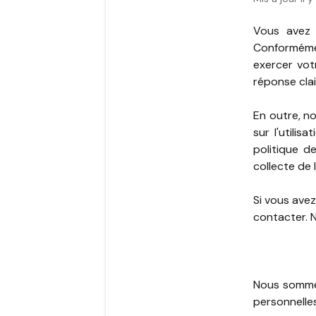
Vous avez 
Conforméme
exercer vot
réponse clai
En outre, n
sur l'utili
politique de
collecte de 
Si vous avez
contacter. 
Nous sommes
personnelles