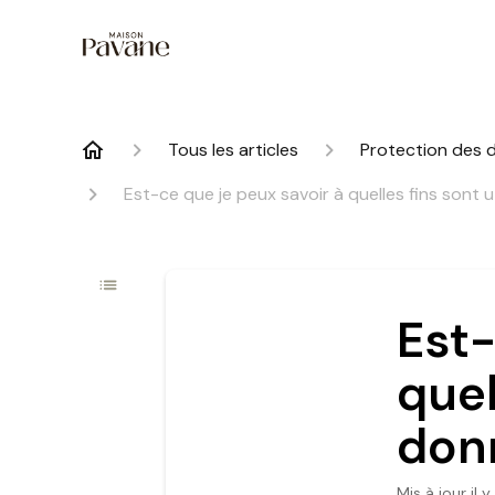
Tous les articles
Protection des 
Est-ce que je peux savoir à quelles fins sont 
Est-
quel
don
Mis à jour
il 