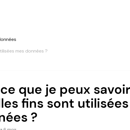
données
utilisées mes données ?
ce que je peux savoir
les fins sont utilisée
nées ?
y a 6 mois