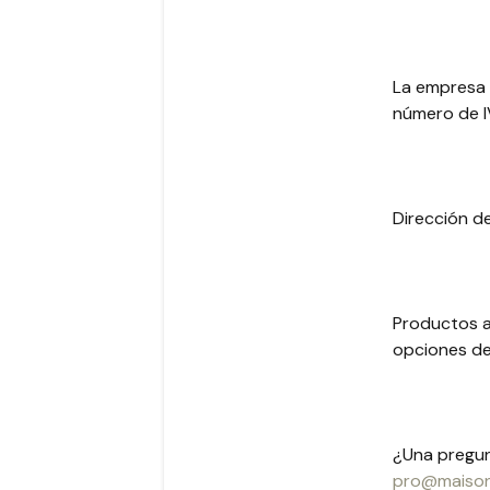
La empresa a
número de I
Dirección de
Productos a 
opciones de
¿Una pregun
pro@maiso